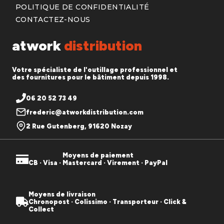
POLITIQUE DE CONFIDENTIALITÉ
CONTACTEZ-NOUS
atwork
distribution
Votre spécialiste de l'outillage professionnel et
des fournitures pour le bâtiment depuis 1998.
06 20 52 73 49
frederic@atworkdistribution.com
2 Rue Gutenberg, 91620 Nozay
Moyens de paiement
CB · Visa · Mastercard · Virement · PayPal
Moyens de livraison
Chronopost · Colissimo · Transporteur · Click &
Collect