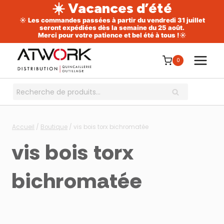
☀️ Vacances d’été
☀️ Les commandes passées à partir du vendredi 31 juillet
seront expédiées dès la semaine du 25 août.
Merci pour votre patience et bel été à tous !☀️
Aller
au
0
contenu
Recherche
RECHERCHE
pour :
Accueil
/
Boutique
/
vis bois torx bichromatée
vis bois torx
bichromatée