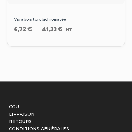
Vis a bois torx bichromatée
Plage
€
€
–
6,72
41,33
HT
de
prix :
6,72 €
à
41,33 €
CGU
LIVRAISON
RETOURS
CONDITIONS GÉNÉRALES