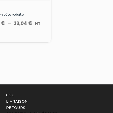
on tête reduite
Plage
€
€
–
5
33,04
HT
de
prix :
22,75 €
à
33,04 €
CGU
LIVRAISON
RETOURS