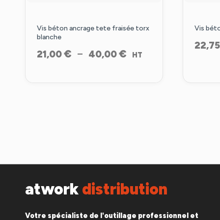
Vis béton ancrage tete fraisée torx
Vis bét
blanche
22,7
Plage
€
€
–
21,00
40,00
HT
de
prix :
21,00 €
à
40,00 €
atwork
distribution
Votre spécialiste de l'outillage professionnel et