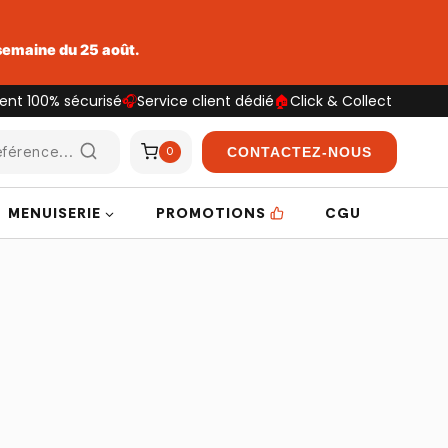
 semaine du 25 août.
ent 100% sécurisé
🎧
Service client dédié
🏠
Click & Collect
férence...
CONTACTEZ-NOUS
0
MENUISERIE
PROMOTIONS
CGU