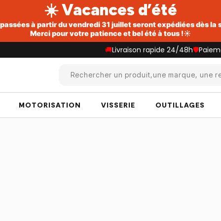
☀️ Vacances d’été
ssées à partir du vendredi 31 juillet seront expédiées dès la
Merci pour votre patience et bel été à tous !☀️
🚚
Livraison rapide 24/48h
🛡️
Paiem
Rechercher un produit,une marque, une re
MOTORISATION
VISSERIE
OUTILLAGES