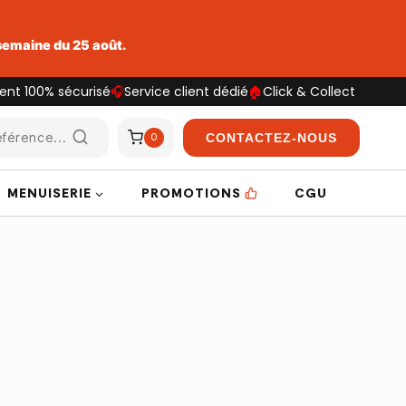
 semaine du 25 août.
ent 100% sécurisé
🎧
Service client dédié
🏠
Click & Collect
férence...
CONTACTEZ-NOUS
0
MENUISERIE
PROMOTIONS
CGU