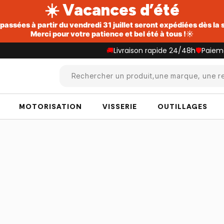
☀️ Vacances d’été
ssées à partir du vendredi 31 juillet seront expédiées dès la
Merci pour votre patience et bel été à tous !☀️
🚚
Livraison rapide 24/48h
🛡️
Paiem
Rechercher un produit,une marque, une re
MOTORISATION
VISSERIE
OUTILLAGES