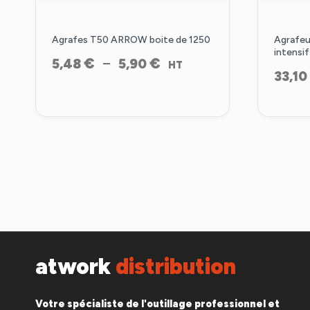
Agrafes T50 ARROW boite de 1250
Agrafeu
intensif
Plage
€
€
–
5,48
5,90
HT
33,10
de
prix :
5,48 €
à
5,90 €
atwork
distribution
Votre spécialiste de l'outillage professionnel et