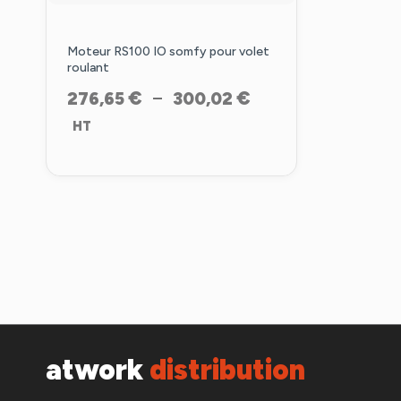
Moteur RS100 IO somfy pour volet
roulant
Plage
€
€
–
276,65
300,02
de
HT
prix :
276,65 €
à
300,02 €
atwork
distribution