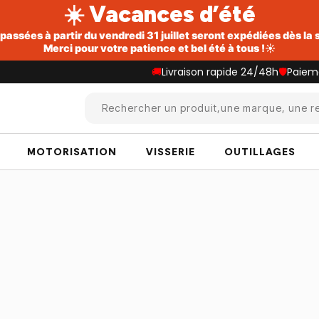
☀️ Vacances d’été
ssées à partir du vendredi 31 juillet seront expédiées dès la
Merci pour votre patience et bel été à tous !☀️
🚚
Livraison rapide 24/48h
🛡️
Paiem
Rechercher un produit,une marque, une re
MOTORISATION
VISSERIE
OUTILLAGES