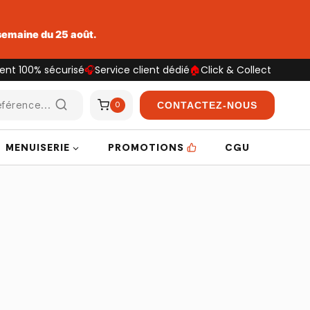
 semaine du 25 août.
ent 100% sécurisé
🎧
Service client dédié
🏠
Click & Collect
férence...
CONTACTEZ-NOUS
0
MENUISERIE
PROMOTIONS
CGU