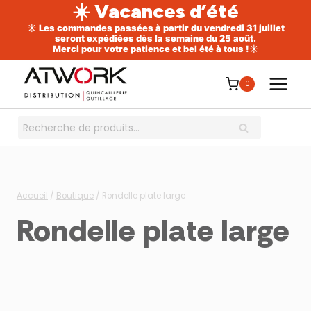
☀️ Vacances d’été
☀️ Les commandes passées à partir du vendredi 31 juillet
seront expédiées dès la semaine du 25 août.
Merci pour votre patience et bel été à tous !☀️
Aller
au
0
contenu
Recherche
RECHERCHE
pour :
Accueil
/
Boutique
/
Rondelle plate large
Rondelle plate large