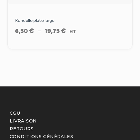
Rondelle plate large
Plage
€
€
–
6,50
19,75
HT
de
prix :
6,50 €
à
19,75 €
CGU
LIVRAISON
RETOURS
CONDITIONS GÉNÉRALES