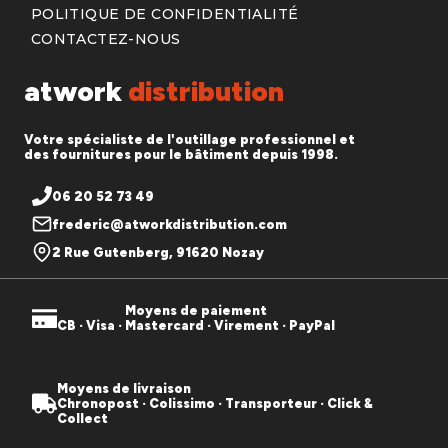
POLITIQUE DE CONFIDENTIALITÉ
CONTACTEZ-NOUS
atwork
distribution
Votre spécialiste de l'outillage professionnel et
des fournitures pour le bâtiment depuis 1998.
06 20 52 73 49
frederic@atworkdistribution.com
2 Rue Gutenberg, 91620 Nozay
Moyens de paiement
CB · Visa · Mastercard · Virement · PayPal
Moyens de livraison
Chronopost · Colissimo · Transporteur · Click &
Collect