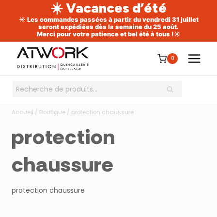
☀️ Vacances d’été
☀️ Les commandes passées à partir du vendredi 31 juillet
seront expédiées dès la semaine du 25 août.
Merci pour votre patience et bel été à tous !☀️
Aller
au
0
contenu
Recherche
RECHERCHE
pour :
Accueil
/
Boutique
/
protection chaussure
protection
chaussure
protection chaussure