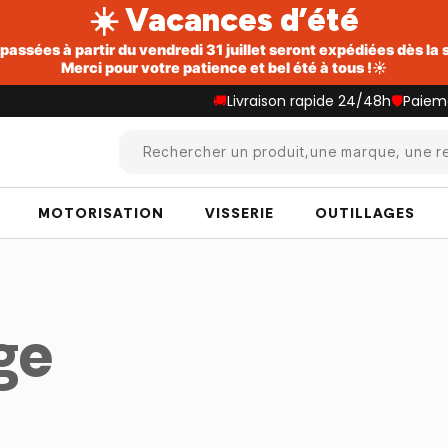
☀️ Vacances d’été
ssées à partir du vendredi 31 juillet seront expédiées dès la
Merci pour votre patience et bel été à tous !☀️
🚚
Livraison rapide 24/48h
🛡️
Paiem
Rechercher un produit,une marque, une re
MOTORISATION
VISSERIE
OUTILLAGES
ge