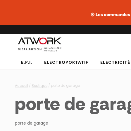
☀️ Les commandes pa
Aller
au
contenu
E.P.I.
ELECTROPORTATIF
ELECTRICITÉ
Accueil
/
Boutique
/
porte de garage
porte de gara
porte de garage