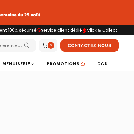
 semaine du 25 août.
ent 100% sécurisé
🎧
Service client dédié
🏠
Click & Collect
férence...
CONTACTEZ-NOUS
0
MENUISERIE
PROMOTIONS
CGU