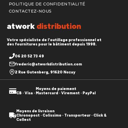
POLITIQUE DE CONFIDENTIALITÉ
CONTACTEZ-NOUS
atwork
distribution
Votre spécialiste de l'outillage professionnel et
des fournitures pour le bâtiment depuis 1998.
06 20 52 73 49
frederic@atworkdistribution.com
2 Rue Gutenberg, 91620 Nozay
Moyens de paiement
CB · Visa · Mastercard · Virement · PayPal
Moyens de livraison
Chronopost · Colissimo · Transporteur · Click &
Collect