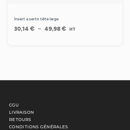
Insert a sertir tête large
Plage
€
€
–
30,14
49,98
HT
de
prix :
30,14 €
à
49,98 €
CGU
LIVRAISON
RETOURS
CONDITIONS GÉNÉRALES