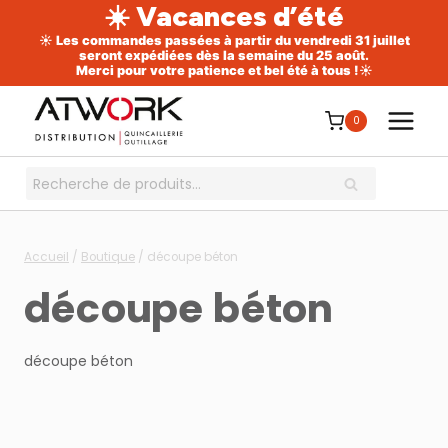
☀️ Vacances d’été
☀️ Les commandes passées à partir du vendredi 31 juillet
seront expédiées dès la semaine du 25 août.
Merci pour votre patience et bel été à tous !☀️
Aller
au
0
contenu
Recherche
RECHERCHE
pour :
Accueil
/
Boutique
/
découpe béton
découpe béton
découpe béton