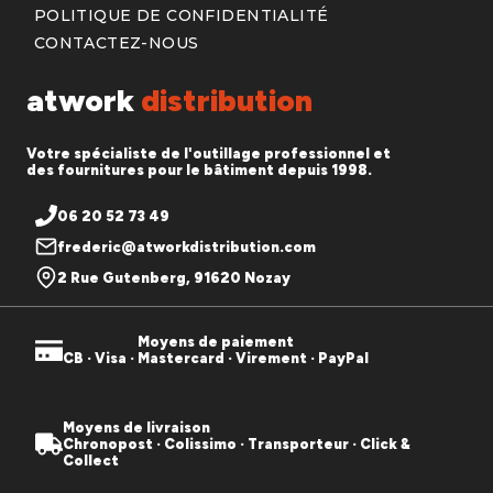
POLITIQUE DE CONFIDENTIALITÉ
CONTACTEZ-NOUS
atwork
distribution
Votre spécialiste de l'outillage professionnel et
des fournitures pour le bâtiment depuis 1998.
06 20 52 73 49
frederic@atworkdistribution.com
2 Rue Gutenberg, 91620 Nozay
Moyens de paiement
CB · Visa · Mastercard · Virement · PayPal
Moyens de livraison
Chronopost · Colissimo · Transporteur · Click &
Collect