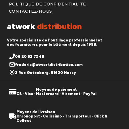
POLITIQUE DE CONFIDENTIALITÉ
CONTACTEZ-NOUS
atwork
distribution
Votre spécialiste de l'outillage professionnel et
des fournitures pour le bâtiment depuis 1998.
06 20 52 73 49
frederic@atworkdistribution.com
2 Rue Gutenberg, 91620 Nozay
Moyens de paiement
CB · Visa · Mastercard · Virement · PayPal
Moyens de livraison
Chronopost · Colissimo · Transporteur · Click &
Collect