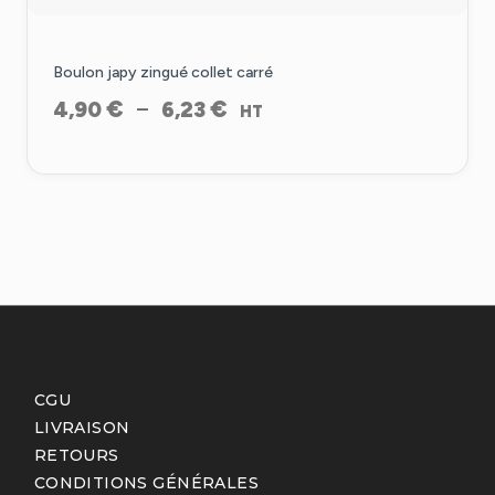
Boulon japy zingué collet carré
Plage
€
€
–
4,90
6,23
HT
de
prix :
4,90 €
à
6,23 €
CGU
LIVRAISON
RETOURS
CONDITIONS GÉNÉRALES