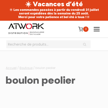
☀️ Vacances d’été
☀️ Les commandes passées à partir du vendredi 31 juillet
seront expédiées dès la semaine du 25 août.
Merci pour votre patience et bel été à tous !☀️
Aller
au
0
contenu
Recherche
RECHERCHE
pour :
Accueil
/
Boutique
/
boulon peolier
boulon peolier