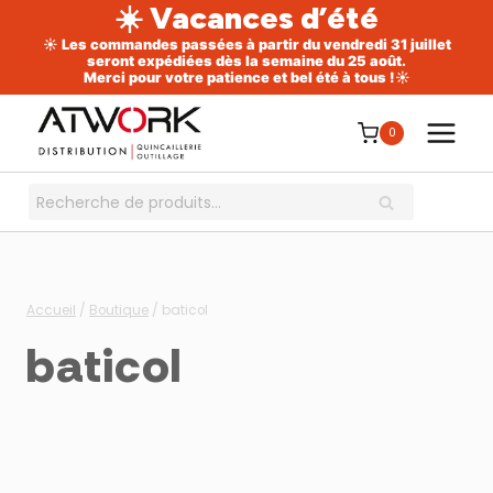
☀️ Vacances d’été
☀️ Les commandes passées à partir du vendredi 31 juillet
seront expédiées dès la semaine du 25 août.
Merci pour votre patience et bel été à tous !☀️
Aller
au
0
contenu
Recherche
RECHERCHE
pour :
Accueil
/
Boutique
/
baticol
baticol