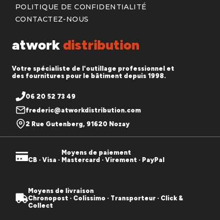
POLITIQUE DE CONFIDENTIALITÉ
CONTACTEZ-NOUS
atwork
distribution
Votre spécialiste de l'outillage professionnel et
des fournitures pour le bâtiment depuis 1998.
06 20 52 73 49
frederic@atworkdistribution.com
2 Rue Gutenberg, 91620 Nozay
Moyens de paiement
CB · Visa · Mastercard · Virement · PayPal
Moyens de livraison
Chronopost · Colissimo · Transporteur · Click &
Collect