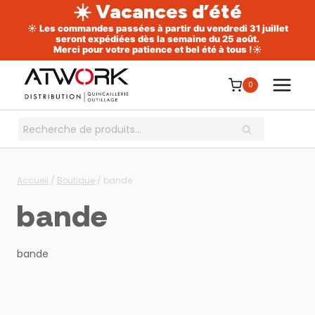
☀️ Vacances d’été
☀️ Les commandes passées à partir du vendredi 31 juillet
seront expédiées dès la semaine du 25 août.
Merci pour votre patience et bel été à tous !☀️
Aller
au
0
contenu
Recherche
RECHERCHE
pour :
Accueil
/
Boutique
/
bande
bande
bande