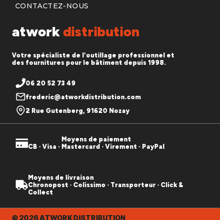
CONTACTEZ-NOUS
atwork
distribution
Votre spécialiste de l'outillage professionnel et
des fournitures pour le bâtiment depuis 1998.
06 20 52 73 49
frederic@atworkdistribution.com
2 Rue Gutenberg, 91620 Nozay
Moyens de paiement
CB · Visa · Mastercard · Virement · PayPal
Moyens de livraison
Chronopost · Colissimo · Transporteur · Click &
Collect
© 2026 ATWORK DISTRIBUTION