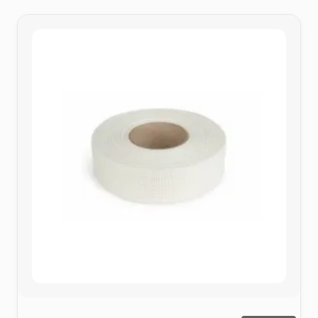
10,36 €
à
14,60 €