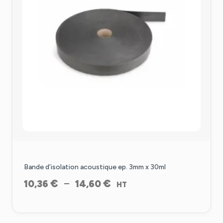
Bande d’isolation acoustique ep. 3mm x 30ml
Plage
€
€
–
10,36
14,60
HT
de
prix :