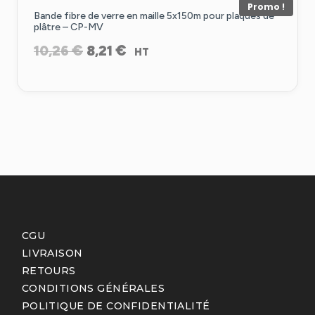
Promo !
Bande fibre de verre en maille 5x150m pour plaques de
plâtre – CP-MV
Le
Le
€
€
10,26
8,21
HT
prix
prix
initial
actuel
était :
est :
10,26 €.
8,21 €.
CGU
LIVRAISON
RETOURS
CONDITIONS GÉNÉRALES
POLITIQUE DE CONFIDENTIALITÉ