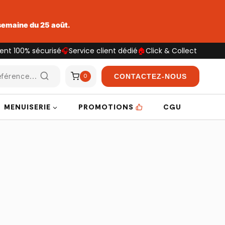
 semaine du 25 août.
ent 100% sécurisé
🎧
Service client dédié
🏠
Click & Collect
férence...
CONTACTEZ-NOUS
0
MENUISERIE
PROMOTIONS
CGU