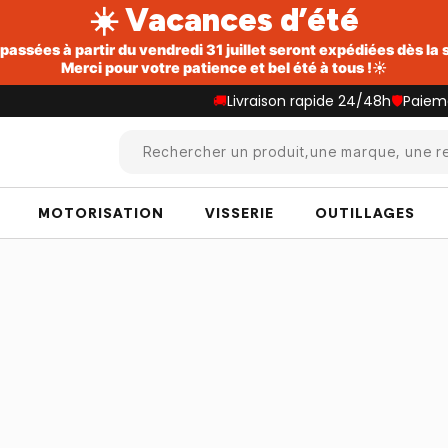
☀️ Vacances d’été
ssées à partir du vendredi 31 juillet seront expédiées dès la
Merci pour votre patience et bel été à tous !☀️
🚚
Livraison rapide 24/48h
🛡️
Paiem
Rechercher un produit,une marque, une re
MOTORISATION
VISSERIE
OUTILLAGES