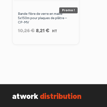
Promo !
Bande fibre de verre en maille
5x150m pour plaques de plâtre –
CP-MV
Le
Le
€
€
10,26
8,21
HT
prix
prix
initial
actuel
était :
est :
10,26 €.
8,21 €.
atwork
distribution