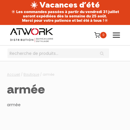
☀️ Vacances d’été
☀️ Les commandes passées à partir du vendredi 31 juillet
seront expédiées dès la semaine du 25 août.
Merci pour votre patience et bel été à tous !☀️
Aller
au
0
contenu
Recherche
RECHERCHE
pour :
Accueil
/
Boutique
/
armée
armée
armée