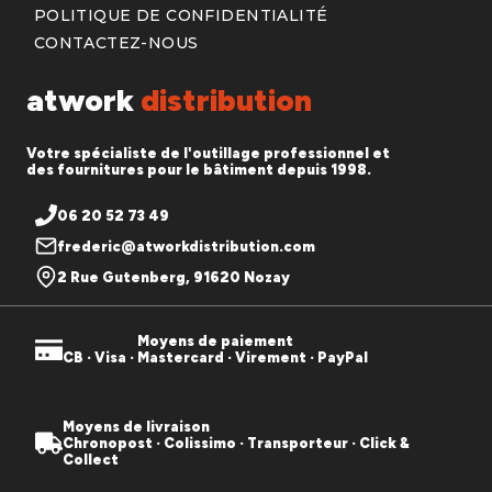
POLITIQUE DE CONFIDENTIALITÉ
CONTACTEZ-NOUS
atwork
distribution
Votre spécialiste de l'outillage professionnel et
des fournitures pour le bâtiment depuis 1998.
06 20 52 73 49
frederic@atworkdistribution.com
2 Rue Gutenberg, 91620 Nozay
Moyens de paiement
CB · Visa · Mastercard · Virement · PayPal
Moyens de livraison
Chronopost · Colissimo · Transporteur · Click &
Collect