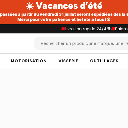
☀️ Vacances d’été
ssées à partir du vendredi 31 juillet seront expédiées dès la
Merci pour votre patience et bel été à tous !☀️
🚚
Livraison rapide 24/48h
🛡️
Paiem
Rechercher un produit,une marque, une re
MOTORISATION
VISSERIE
OUTILLAGES