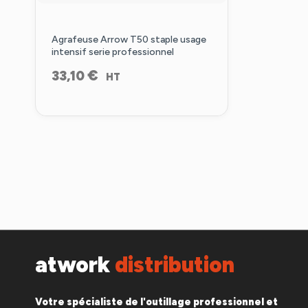
Agrafeuse Arrow T50 staple usage
intensif serie professionnel
€
33,10
HT
atwork
distribution
Votre spécialiste de l'outillage professionnel et