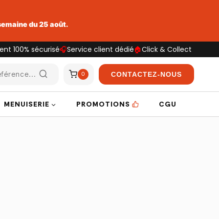
 semaine du 25 août.
ent 100% sécurisé
🎧
Service client dédié
🏠
Click & Collect
férence...
CONTACTEZ-NOUS
0
MENUISERIE
PROMOTIONS
CGU