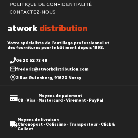
POLITIQUE DE CONFIDENTIALITÉ
CONTACTEZ-NOUS
atwork
distribution
Votre spécialiste de l'outillage professionnel et
des fournitures pour le bâtiment depuis 1998.
06 20 52 73 49
frederic@atworkdistribution.com
2 Rue Gutenberg, 91620 Nozay
Moyens de paiement
CB · Visa · Mastercard · Virement · PayPal
Moyens de livraison
Chronopost · Colissimo · Transporteur · Click &
Collect