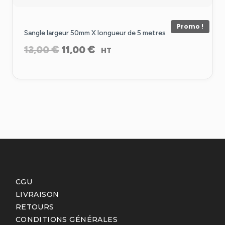
Promo !
Sangle largeur 50mm X longueur de 5 metres
Le
Le
€
€
13,00
11,00
HT
prix
prix
initial
actuel
était :
est :
13,00 €.
11,00 €.
CGU
LIVRAISON
RETOURS
CONDITIONS GÉNÉRALES