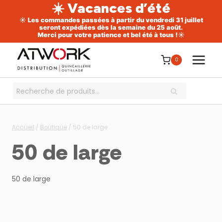
☀️ Vacances d’été
☀️ Les commandes passées à partir du vendredi 31 juillet
seront expédiées dès la semaine du 25 août.
Merci pour votre patience et bel été à tous !☀️
Aller
au
0
contenu
Recherche
RECHERCHE
pour :
Accueil
/
Boutique
/
50 de large
50 de large
50 de large